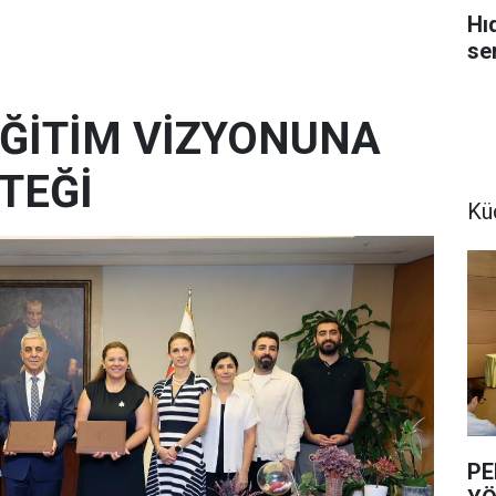
Hı
se
 EĞİTİM VİZYONUNA
TEĞİ
Kü
PE