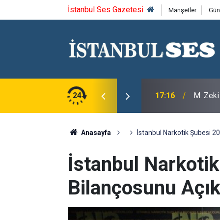
İstanbul Ses Gazetesi
Manşetler
Gün
aramehmet'i saygıyla anıyoruz
24
17:16
M. Zeki
Anasayfa
İstanbul Narkotik Şubesi 2
İstanbul Narkoti
Bilançosunu Açık