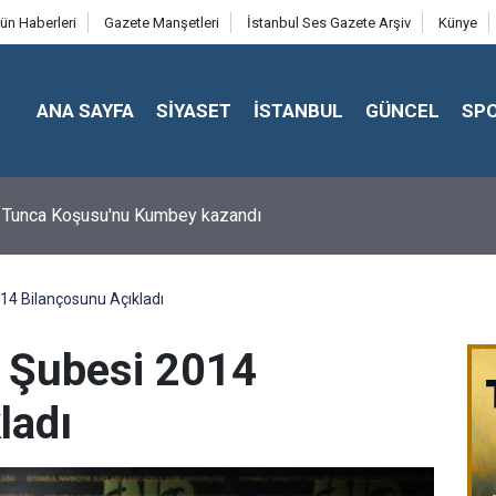
ün Haberleri
Gazete Manşetleri
İstanbul Ses Gazete Arşiv
Künye
ANA SAYFA
SİYASET
İSTANBUL
GÜNCEL
SP
 Tunca Koşusu'nu Kumbey kazandı
014 Bilançosunu Açıkladı
k Şubesi 2014
ladı