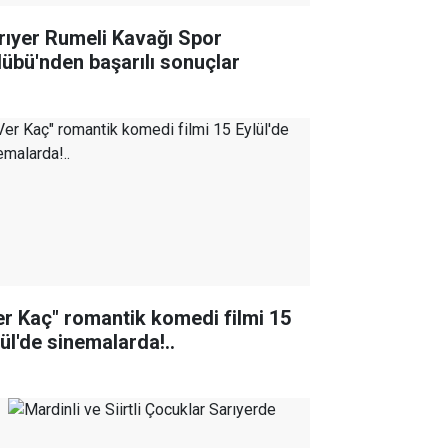
rıyer Rumeli Kavağı Spor
lübü'nden başarılı sonuçlar
er Kaç" romantik komedi filmi 15
lül'de sinemalarda!..