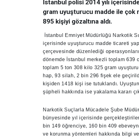
İstanbul polisi 2014 yılı içerisi
gram uyuşturucu madde ile çok m
895 kişiyi gözaltına aldı.
İstanbul Emniyet Müdürlüğü Narkotik Su
içerisinde uyuşturucu madde ticareti yapa
çerçevesinde düzenlediği operasyonları
dönemde İstanbul merkezli toplam 639 
toplam 5 ton 308 kilo 325 gram uyuştur
hap, 93 silah, 2 bin 296 fişek ele geçiri
kişiden 1418 kişi ise tutuklandı. Uyuştur
şüpheli hakkında ise yakalama kararı çık
Narkotik Suçlarla Mücadele Şube Müdür
bünyesinde yıl içerisinde gerçekleştiril
bin 149 öğrenciye, 160 bin 409 ebeveyn
ve korunma yöntemleri hakkında bilgi ver