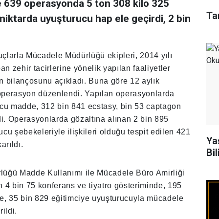
nde 639 operasyonda 5 ton 308 kilo 325
Ta
iktarda uyuşturucu hap ele geçirdi, 2 bin
çlarla Mücadele Müdürlüğü ekipleri, 2014 yılı
n zehir tacirlerine yönelik yapılan faaliyetler
n bilançosunu açıkladı. Buna göre 12 aylık
operasyon düzenlendi. Yapılan operasyonlarda
ucu madde, 312 bin 841 ecstasy, bin 53 captagon
ldi. Operasyonlarda gözaltına alınan 2 bin 895
ucu şebekeleriyle ilişkileri olduğu tespit edilen 421
Ya
arıldı.
Bil
lüğü Madde Kullanımı ile Mücadele Büro Amirliği
en 4 bin 75 konferans ve tiyatro gösteriminde, 195
e, 35 bin 829 eğitimciye uyuşturucuyla mücadele
ildi.