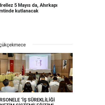
drellez 5 Mayıs da, Ahırkapı
mtinde kutlanacak
çükçekmece
RSONELE ‘İŞ SÜREKLİLİĞİ