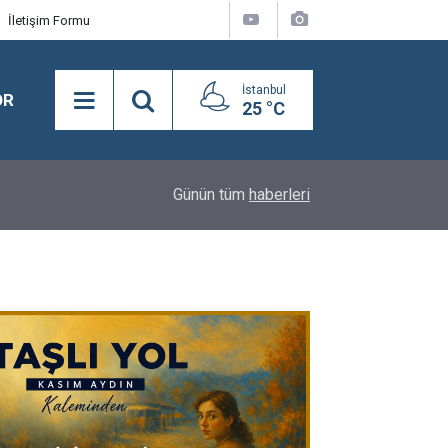
İletişim Formu
İstanbul
OR
25 °C
21:28
Merhum Asli Üyemiz M. Zeki Tunca'yı saygıyla 
Günün tüm
haberleri