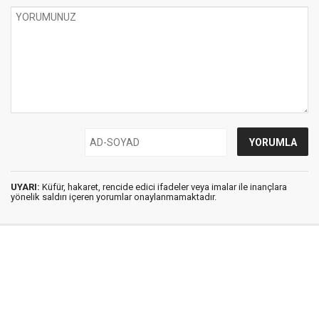
UYARI:
Küfür, hakaret, rencide edici ifadeler veya imalar ile inançlara
yönelik saldırı içeren yorumlar onaylanmamaktadır.
İstanbul Ses © 2009 - 2026 / Tel: 0850 308 54 42
E. Posta: istanbulses@gmail.com