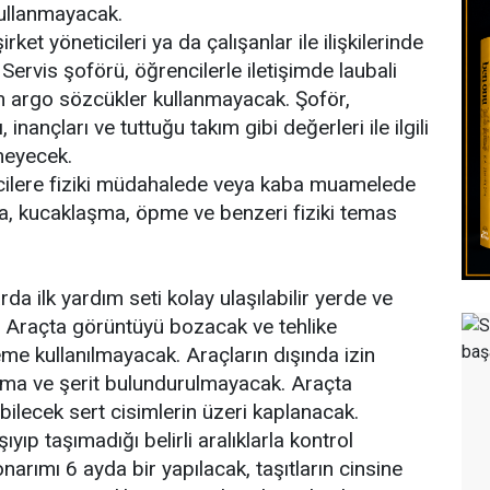
 kullanmayacak.
irket yöneticileri ya da çalışanlar ile ilişkilerinde
Servis şoförü, öğrencilerle iletişimde laubali
n argo sözcükler kullanmayacak. Şoför,
, inançları ve tuttuğu takım gibi değerleri ile ilgili
meyecek.
cilere fiziki müdahalede veya kaba muamelede
a, kucaklaşma, öpme ve benzeri fiziki temas
da ilk yardım seti kolay ulaşılabilir yerde ve
. Araçta görüntüyü bozacak ve tehlike
e kullanılmayacak. Araçların dışında izin
artma ve şerit bulundurulmayacak. Araçta
ilecek sert cisimlerin üzeri kaplanacak.
ıyıp taşımadığı belirli aralıklarla kontrol
narımı 6 ayda bir yapılacak, taşıtların cinsine