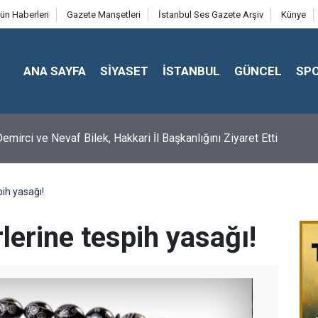
ün Haberleri
Gazete Manşetleri
İstanbul Ses Gazete Arşiv
Künye
ANA SAYFA
SİYASET
İSTANBUL
GÜNCEL
SP
emirci ve Nevaf Bilek, Hakkari İl Başkanlığını Ziyaret Etti
pih yasağı!
lerine tespih yasağı!