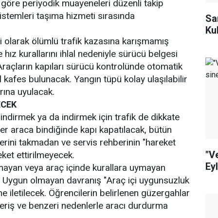
 göre periyodik muayeneleri düzenli takip
istemleri taşıma hizmeti sırasında
Sa
Ku
irli olarak ölümlü trafik kazasına karışmamış
 hız kurallarını ihlal nedeniyle sürücü belgesi
Araçların kapıları sürücü kontrolünde otomatik
el kafes bulunacak. Yangın tüpü kolay ulaşılabilir
arına uyulacak.
ECEK
bindirmek ya da indirmek için trafik de dikkate
ler araca bindiğinde kapı kapatılacak, bütün
erini takmadan ve servis rehberinin "hareket
"V
eket ettirilmeyecek.
Ey
mayan veya araç içinde kurallara uymayan
. Uygun olmayan davranış "Araç içi uygunsuzluk
 iletilecek. Öğrencilerin belirlenen güzergahlar
şveriş ve benzeri nedenlerle aracı durdurma