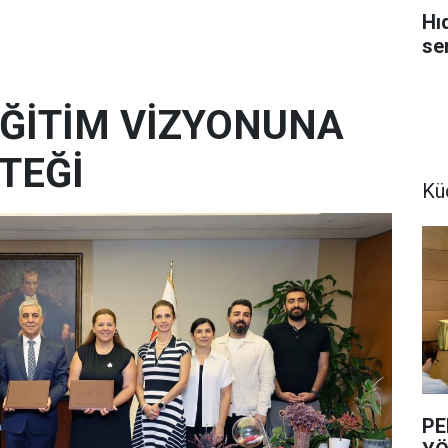
Hı
se
 EĞİTİM VİZYONUNA
TEĞİ
Kü
PE