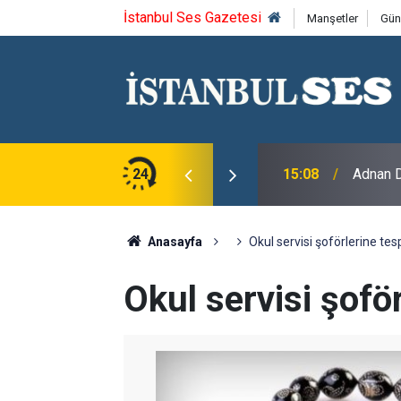
İstanbul Ses Gazetesi
Manşetler
Gün
24
15:08
Adnan D
Anasayfa
Okul servisi şoförlerine tes
Okul servisi şoför