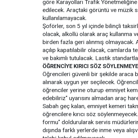
göre Karayolları Trafik Yönetmeliğine
edilecek. Araçtaki görüntü ve müzik s
kullanılamayacak.
Şoförler, son 5 yıl içinde bilinçli taks
olacak, alkollü olarak araç kullanma ve
birden fazla geri alınmış olmayacak. 
açılıp kapatılabilir olacak, camlarda t
ve bakımlı tutulacak. Lastik standartl
ÖĞRENCİYE KIRICI SÖZ SÖYLENMEY
Öğrencileri güvenli bir şekilde araca 
alınarak uygun yer seçilecek. Öğrenci
öğrenciler yerine oturup emniyet kem
edebiliriz" uyarısını almadan araç har
Sabah geç kalan, emniyet kemeri tak
öğrencilere kırıcı söz söylenmeyecek
formu" doldurularak servis müdürlerine
dışında farklı yerlerde inme veya alı