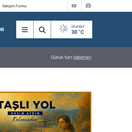
İletişim Formu
İstanbul
OR
30 °C
Rıfat Turuntay Nalbantoğlu: "Menderes Belediye
14:32
Günün tüm
haberleri
İhraç Talebiyle Disipline Sevk Edildi"