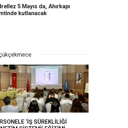
drellez 5 Mayıs da, Ahırkapı
mtinde kutlanacak
çükçekmece
RSONELE ‘İŞ SÜREKLİLİĞİ