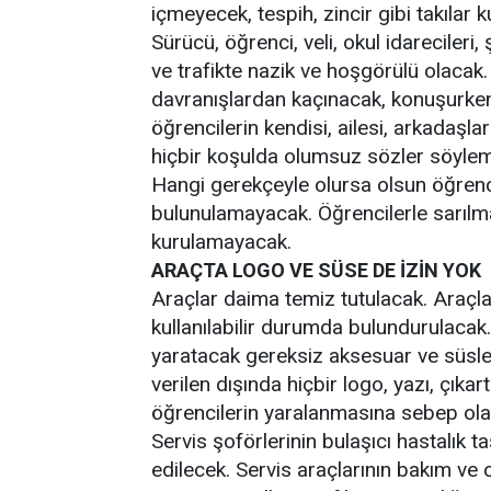
içmeyecek, tespih, zincir gibi takılar
Sürücü, öğrenci, veli, okul idarecileri, ş
ve trafikte nazik ve hoşgörülü olacak. 
davranışlardan kaçınacak, konuşurke
öğrencilerin kendisi, ailesi, arkadaşları
hiçbir koşulda olumsuz sözler söyle
Hangi gerekçeyle olursa olsun öğren
bulunulamayacak. Öğrencilerle sarılm
kurulamayacak.
ARAÇTA LOGO VE SÜSE DE İZİN YOK
Araçlar daima temiz tutulacak. Araçlar
kullanılabilir durumda bulundurulacak
yaratacak gereksiz aksesuar ve süslem
verilen dışında hiçbir logo, yazı, çık
öğrencilerin yaralanmasına sebep olab
Servis şoförlerinin bulaşıcı hastalık taş
edilecek. Servis araçlarının bakım ve o