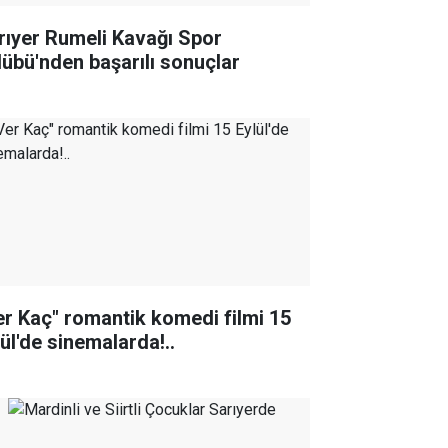
rıyer Rumeli Kavağı Spor
lübü'nden başarılı sonuçlar
er Kaç" romantik komedi filmi 15
lül'de sinemalarda!..