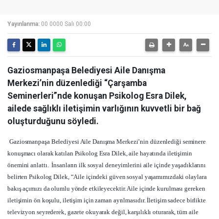
Yayınlanma:
00 0000 Salı 00:00
Gaziosmanpaşa Belediyesi Aile Danışma
Merkezi’nin düzenlediği “Çarşamba
Seminerleri”nde konuşan Psikolog Esra Dilek,
ailede sağlıklı iletişimin varlığının kuvvetli bir bağ
oluşturduğunu söyledi.
Gaziosmanpaşa Belediyesi Aile Danışma Merkezi’nin düzenlediği seminere
konuşmacı olarak katılan Psikolog Esra Dilek, aile hayatında iletişimin
önemini anlattı. İnsanların ilk sosyal deneyimlerini aile içinde yaşadıklarını
belirten Psikolog Dilek, “Aile içindeki güven sosyal yaşamımızdaki olaylara
bakış açımızı da olumlu yönde etkileyecektir. Aile içinde kurulması gereken
iletişimin ön koşulu, iletişim için zaman ayrılmasıdır. İletişim sadece birlikte
televizyon seyrederek, gazete okuyarak değil, karşılıklı oturarak, tüm aile