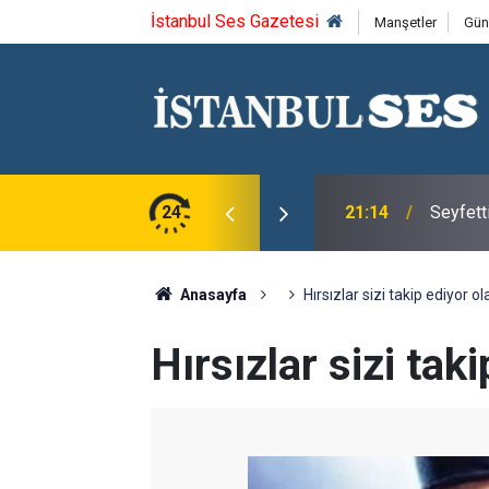
İstanbul Ses Gazetesi
Manşetler
Gün
ca'yı saygıyla anıyoruz
24
21:14
Seyfett
Anasayfa
Hırsızlar sizi takip ediyor ola
Hırsızlar sizi taki