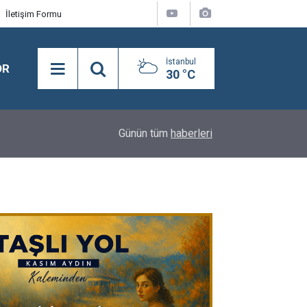
İletişim Formu
İstanbul
OR
30 °C
18:08
Semra Dinçer, Kapıkule Sınır Kapısı'nda Gurbetçil
Günün tüm
haberleri