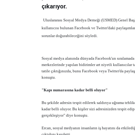
çıkarıyor.
Uluslararası Sosyal Medya Derneği (USMED) Genel Başk
kullanıcısı bulunan Facebook ve Twitter'daki paylaşımları
sorunlar doğurabileceğini söyledi.
Sosyal medya alanında dünyada Facebook'un sıralamada ilk 
merkezlerinde yapılan bidirimler art niyetli kullanıcılar t
tatile çıktığınızda, bunu Facebook veya Twitter'da paylaş
konuştu.
"Kapı numarasına kadar belli oluyor"
Bu şekilde adresin tespit edilerek saldırıya uğrama tehl
kadar belli oluyor. Bu kişiler sizi adresinizden tespit edi
gerçekleşiyor" diye konuştu.
Ercan, sosyal medyanın insanların iş hayatını da etkilediği
çıktığını kaydetti.