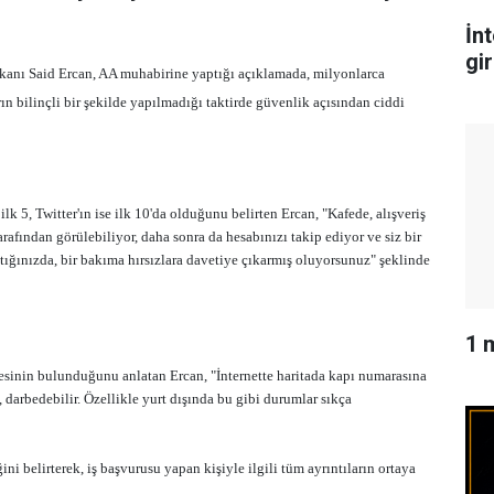
İn
gi
anı Said Ercan, AA muhabirine yaptığı açıklamada, milyonlarca
n bilinçli bir şekilde yapılmadığı taktirde güvenlik açısından ciddi
5, Twitter'ın ise ilk 10'da olduğunu belirten Ercan, "Kafede, alışveriş
arafından görülebiliyor, daha sonra da hesabınızı takip ediyor ve siz bir
tığınızda, bir bakıma hırsızlara davetiye çıkarmış oluyorsunuz" şeklinde
1 
ikesinin bulunduğunu anlatan Ercan, "İnternette haritada kapı numarasına
p, darbedebilir. Özellikle yurt dışında bu gibi durumlar sıkça
ni belirterek, iş başvurusu yapan kişiyle ilgili tüm ayrıntıların ortaya