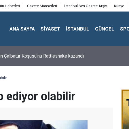
ün Haberleri
Gazete Manşetleri
İstanbul Ses Gazete Arşiv
Künye
ANA SAYFA
SİYASET
İSTANBUL
GÜNCEL
SP
in Çalbatur Koşusu'nu Rattlesnake kazandı
bilir
p ediyor olabilir