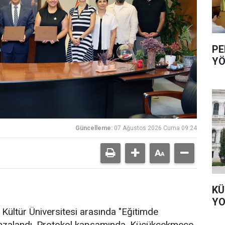
PE
YÖ
Güncelleme:
07 Ağustos 2026 Cuma 09:24
KÜ
YO
Kültür Üniversitesi arasında "Eğitimde
 imzalandı. Protokol kapsamında, Küçükçekmece