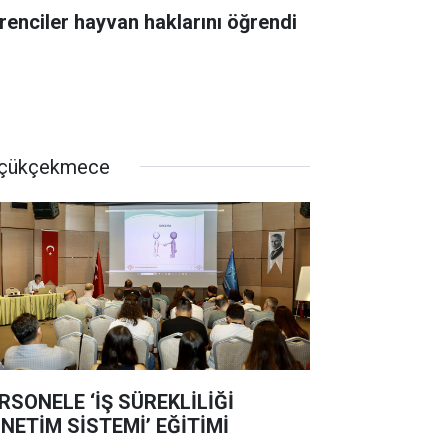
renciler hayvan haklarını öğrendi
çükçekmece
RSONELE ‘İŞ SÜREKLİLİĞİ
NETİM SİSTEMİ’ EĞİTİMİ