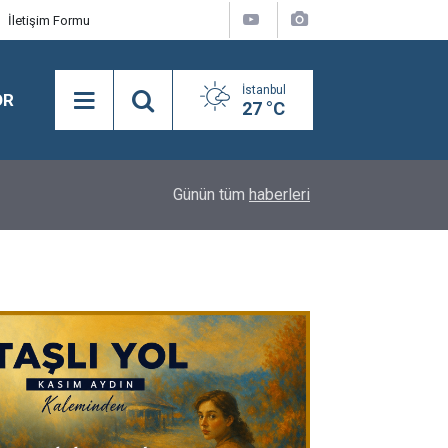
İletişim Formu
İstanbul
OR
27 °C
09:16
İBB BAŞKAN VEKİLİ KENT LOKANTASI'NI ZİYAR
Günün tüm
haberleri