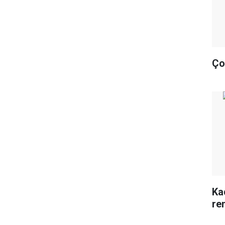
Ço
Ka
re