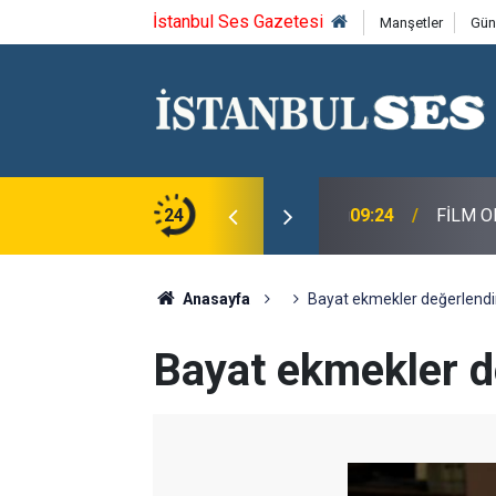
İstanbul Ses Gazetesi
Manşetler
Gün
n, Macit Koper ve Aydın Sayman’a Emek Ödülü
24
09:24
FİLM O
Anasayfa
Bayat ekmekler değerlendi
Bayat ekmekler d