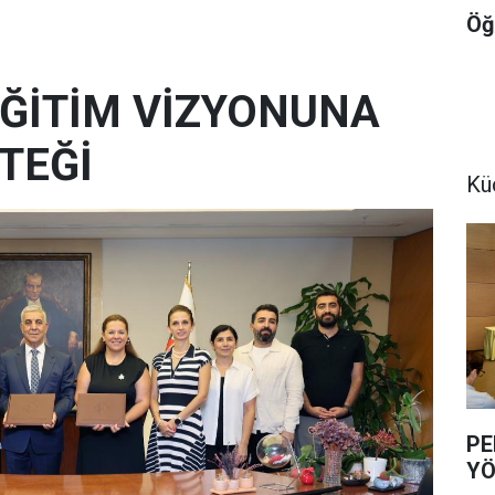
Öğ
 EĞİTİM VİZYONUNA
TEĞİ
Kü
PE
YÖ