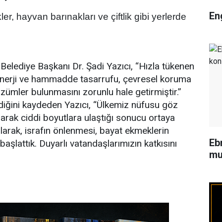
En
, hayvan barınakları ve çiftlik gibi yerlerde
elediye Başkanı Dr. Şadi Yazıcı, “Hızla tükenen
, enerji ve hammadde tasarrufu, çevresel koruma
özümler bulunmasını zorunlu hale getirmiştir.”
ldiğini kaydeden Yazıcı, “Ülkemiz nüfusu göz
larak ciddi boyutlara ulaştığı sonucu ortaya
larak, israfın önlenmesi, bayat ekmeklerin
Eb
aşlattık. Duyarlı vatandaşlarımızın katkısını
mu