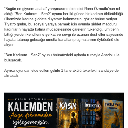
“Bugün ne giysem acaba” yarışmasının birincisi Rana Özmutlu’nun rol
aldığı “Ben Kadınım…Sen?” oyunu her iki günde bir kadının öldürüldüğü
ülkemizde kadına şiddete duyarsız kalınmasını gözler önüne seriyor.
Tiyatro grubu, bu sosyal yaraya parmak için oyunda şiddet mağduru
kadınların hayatta kalma mücadelesinde çarelerin tükendiği, ümitlerin
bittiği yerden kendilerine şefkat ve sevgi ile uzanan dost eller sayesinde
hayata tutunup geleceğe umutla kanatlanıp uçmalarının öyküsünü ele
alıyor.
“Ben Kadınım…Sen?” oyunu önümüzdeki aylarda turneyle Anadolu ile
buluşacak.
Ayrıca oyundan elde edilen gelirle 1 tane akülü tekerlekli sandalye de
alınacak.