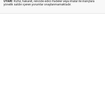
UYARI:
Küfür, hakaret, rencide edici ifadeler veya imalar ile inançlara
yönelik saldırı içeren yorumlar onaylanmamaktadır.
İstanbul Ses © 2009 - 2026 / Tel: 0850 308 54 42
E. Posta: istanbulses@gmail.com
İstanbul Ses Gazetesi
Künye
İletişim
Günün Haberleri
Gazete Manşetleri
Gizlilik İlkeleri
Sitene Ekle