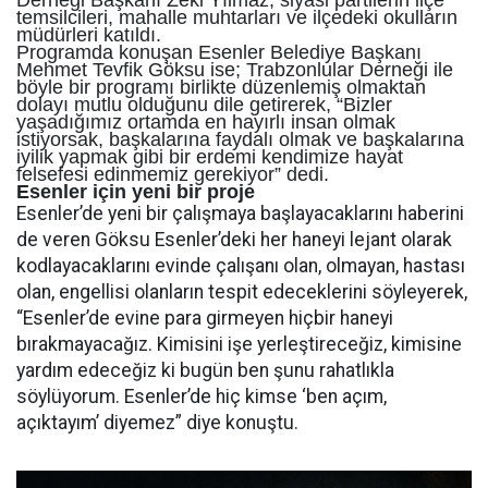
Derneği Başkanı Zeki Yılmaz, siyasi partilerin ilçe
temsilcileri, mahalle muhtarları ve ilçedeki okulların
müdürleri katıldı.
Programda konuşan Esenler Belediye Başkanı
Mehmet Tevfik Göksu ise; Trabzonlular Derneği ile
böyle bir programı birlikte düzenlemiş olmaktan
dolayı mutlu olduğunu dile getirerek, “Bizler
yaşadığımız ortamda en hayırlı insan olmak
istiyorsak, başkalarına faydalı olmak ve başkalarına
iyilik yapmak gibi bir erdemi kendimize hayat
felsefesi edinmemiz gerekiyor” dedi.
Esenler için yeni bir proje
Esenler’de yeni bir çalışmaya başlayacaklarını haberini
de veren Göksu Esenler’deki her haneyi lejant olarak
kodlayacaklarını evinde çalışanı olan, olmayan, hastası
olan, engellisi olanların tespit edeceklerini söyleyerek,
“Esenler’de evine para girmeyen hiçbir haneyi
bırakmayacağız. Kimisini işe yerleştireceğiz, kimisine
yardım edeceğiz ki bugün ben şunu rahatlıkla
söylüyorum. Esenler’de hiç kimse ‘ben açım,
açıktayım’ diyemez” diye konuştu.