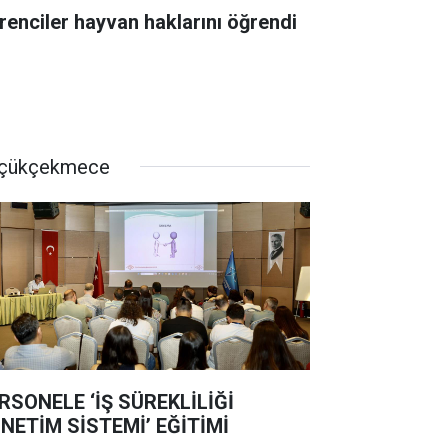
renciler hayvan haklarını öğrendi
çükçekmece
RSONELE ‘İŞ SÜREKLİLİĞİ
NETİM SİSTEMİ’ EĞİTİMİ