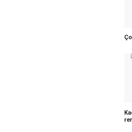
Ço
Ka
re