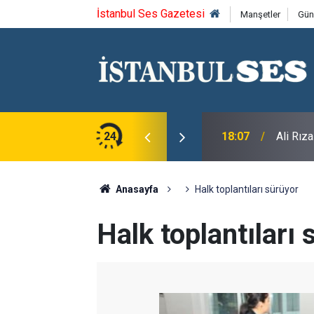
İstanbul Ses Gazetesi
Manşetler
Gün
sı'nda Gurbetçilerin Sorunlarını Dinledi
24
18:07
Ali Rız
Anasayfa
Halk toplantıları sürüyor
Halk toplantıları