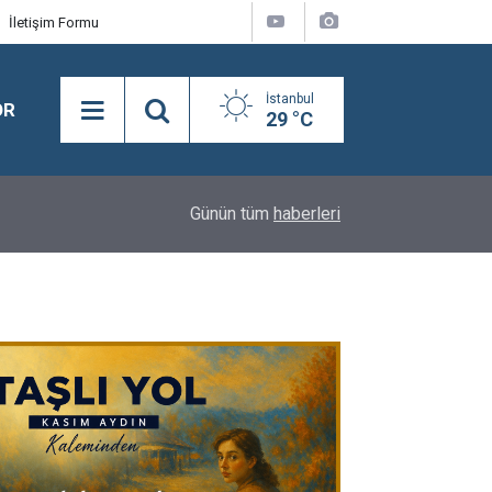
İletişim Formu
İstanbul
OR
29 °C
17:56
Yıldırım Kaya: "LGS'nin Kazananı Yine Eşitsizlik 
Günün tüm
haberleri