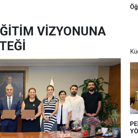
Öğ
 EĞİTİM VİZYONUNA
TEĞİ
Kü
PE
YÖ