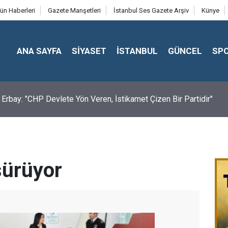
ün Haberleri
Gazete Manşetleri
İstanbul Ses Gazete Arşiv
Künye
ANA SAYFA
SİYASET
İSTANBUL
GÜNCEL
SP
a Erbay: "CHP Devlete Yön Veren, İstikamet Çizen Bir Partidir"
 sürüyor