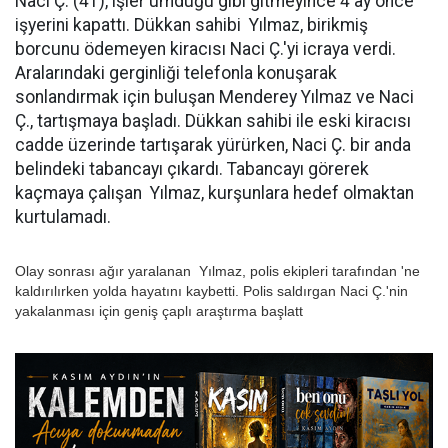
Naci Ç. (41), işler umduğu gibi gitmeyince 4 ay önce
işyerini kapattı. Dükkan sahibi Yılmaz, birikmiş
borcunu ödemeyen kiracısı Naci Ç.'yi icraya verdi.
Aralarındaki gerginliği telefonla konuşarak
sonlandırmak için buluşan Menderey Yılmaz ve Naci
Ç., tartışmaya başladı. Dükkan sahibi ile eski kiracısı
cadde üzerinde tartışarak yürürken, Naci Ç. bir anda
belindeki tabancayı çıkardı. Tabancayı görerek
kaçmaya çalışan Yılmaz, kurşunlara hedef olmaktan
kurtulamadı.
Olay sonrası ağır yaralanan Yılmaz, polis ekipleri tarafından 'ne
kaldırılırken yolda hayatını kaybetti. Polis saldırgan Naci Ç.'nin
yakalanması için geniş çaplı araştırma başlatt