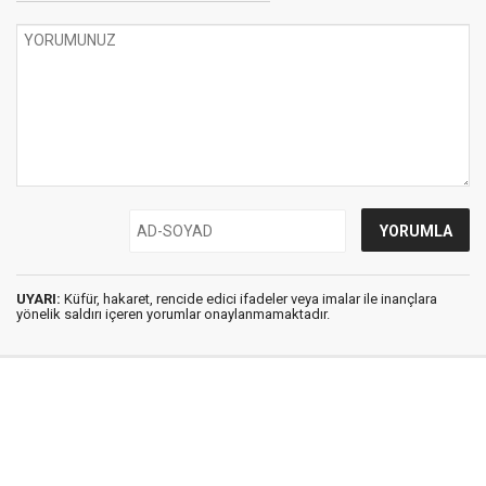
UYARI:
Küfür, hakaret, rencide edici ifadeler veya imalar ile inançlara
yönelik saldırı içeren yorumlar onaylanmamaktadır.
İstanbul Ses © 2009 - 2026 / Tel: 0850 308 54 42