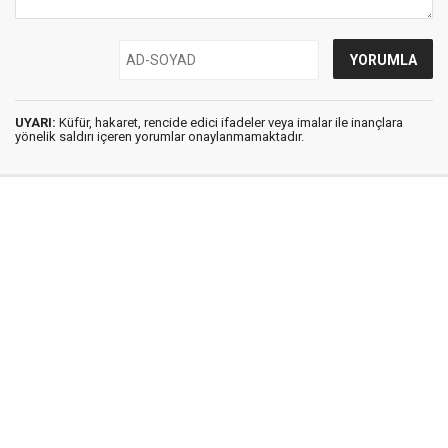
UYARI:
Küfür, hakaret, rencide edici ifadeler veya imalar ile inançlara
yönelik saldırı içeren yorumlar onaylanmamaktadır.
İstanbul Ses © 2009 - 2026 / Tel: 0850 308 54 42
E. Posta: istanbulses@gmail.com
İstanbul Ses Gazetesi
Künye
İletişim
Günün Haberleri
Gazete Manşetleri
Gizlilik İlkeleri
Sitene Ekle