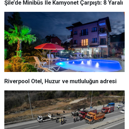
Şile’de Minibüs İle Kamyonet Çarpıştı: 8 Yaralı
Riverpool Otel, Huzur ve mutluluğun adresi