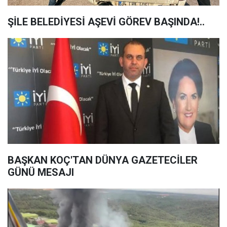
ŞİLE BELEDİYESİ AŞEVİ GÖREV BAŞINDA!..
BAŞKAN KOÇ'TAN DÜNYA GAZETECİLER
GÜNÜ MESAJI