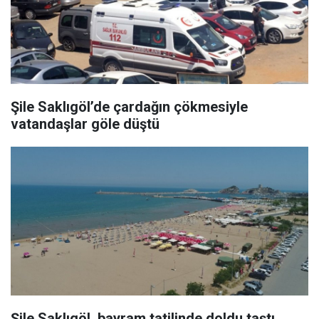
Şile Saklıgöl’de çardağın çökmesiyle
vatandaşlar göle düştü
Şile Saklıgöl, bayram tatilinde doldu taştı