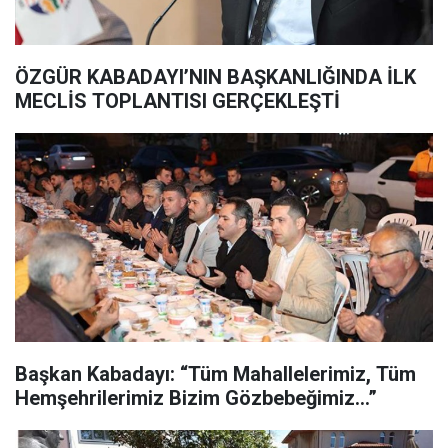
ÖZGÜR KABADAYI’NIN BAŞKANLIĞINDA İLK
MECLİS TOPLANTISI GERÇEKLEŞTİ
Başkan Kabadayı: “Tüm Mahallelerimiz, Tüm
Hemşehrilerimiz Bizim Gözbebeğimiz…”