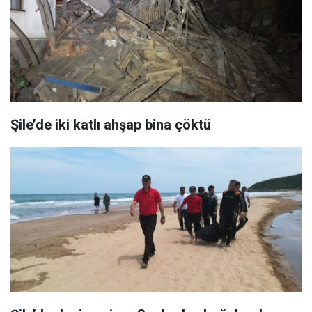
Şile’de iki katlı ahşap bina çöktü